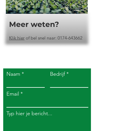
Meer weten?
Klik hier
of bel snel naar:
0174-643662
Neem makkelijk
contact met ons op
Naam
Bedrijf
Email
Typ hier je bericht...