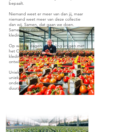
bepaalt.
Niemand weet er meer van dan jij, maar
niemand weet meer van deze collectie
dan wij. Samen, dat gaan we doen.
Samen bepalen wat de beste
kledingstukken zijn.
Op warme dagen verkoeling krijgen met
het COOL programma, goed ademende
kleding, vakgericht, branchegericht
ontwikkeld.
Uniek voor de sector, speciaal voor
unieke bedrijven die zich willen
onderscheiden op uitstraling, comfort,
duurzaamheid en HR.