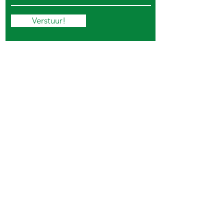
Verstuur!
Pers
Be Social
Wij zijn trotse