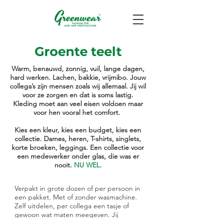
Groente teelt
Warm, benauwd, zonnig, vuil, lange dagen,
hard werken. Lachen, bakkie, vrijmibo. Jouw
collega’s zijn mensen zoals wij allemaal. Jij wil
voor ze zorgen en dat is soms lastig.
Kleding moet aan veel eisen voldoen maar
voor hen vooral het comfort.
Kies een kleur, kies een budget, kies een
collectie. Dames, heren, T-shirts, singlets,
korte broeken, leggings. Een collectie voor
een medewerker onder glas, die was er
nooit.
NU WEL.
Verpakt in grote dozen of per persoon in
een pakket. Met of zonder wasmachine.
Zelf uitdelen, per collega een tasje of
gewoon wat maten meegeven. Jij